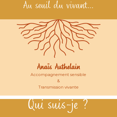
Au seuil du vivant…
Anaïs Authelain
Accompagnement sensible
&
Transmission vivante
Qui suis-je ?